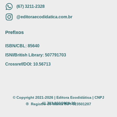
(67) 3211-2328
@editoraecodidatica.com.br
Prefixos
ISBN/CBL: 85640
ISNI/British Library: 507791703
Crossref/DOI: 10.56713
© Copyright 2021-2026 | Editora Ecodidática | CNPJ
41.783.860/0001-26
Registro de Marca INPI 923501207