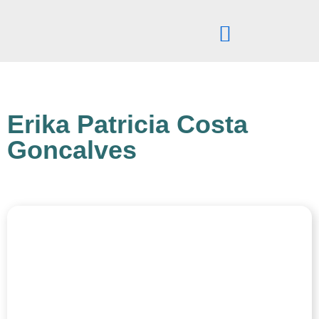
Pular
para
o
conteúdo
Erika Patricia Costa
Goncalves