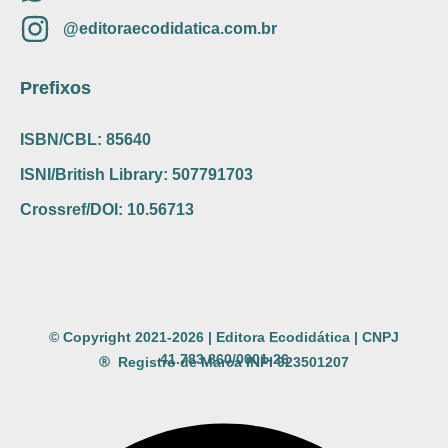
@editoraecodidatica.com.br
Prefixos
ISBN/CBL: 85640
ISNI/British Library: 507791703
Crossref/DOI: 10.56713
© Copyright 2021-2026 | Editora Ecodidática | CNPJ
41.783.860/0001-26
Registro de Marca INPI 923501207