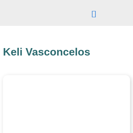
Pular
para
o
conteúdo
Keli Vasconcelos