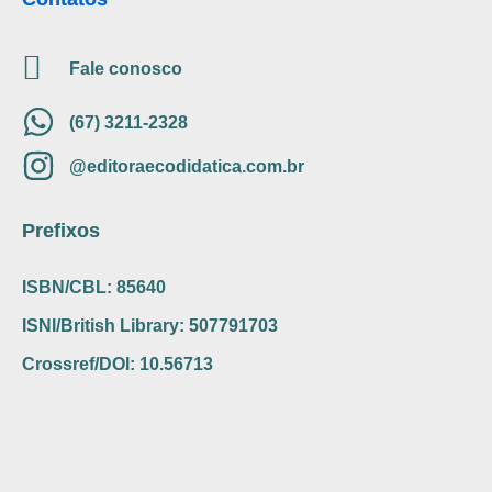
Fale conosco
(67) 3211-2328
@editoraecodidatica.com.br
Prefixos
ISBN/CBL: 85640
ISNI/British Library: 507791703
Crossref/DOI: 10.56713