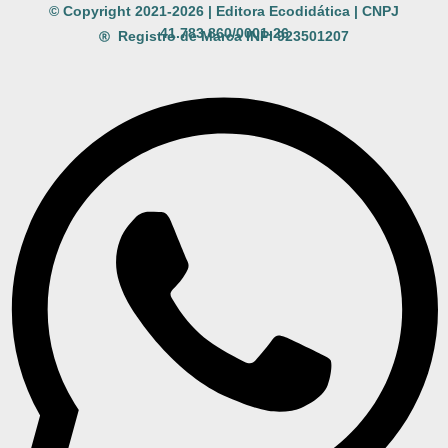
© Copyright 2021-2026 | Editora Ecodidática | CNPJ
41.783.860/0001-26
Registro de Marca INPI 923501207