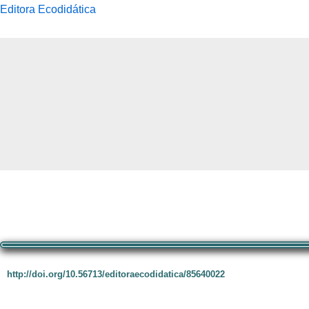
Editora Ecodidática
Pular
para
o
conteúdo
http://doi.org/10.56713/editoraecodidatica/85640022