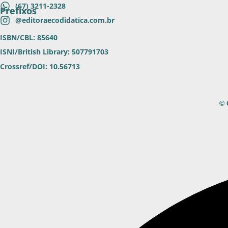
(67) 3211-2328
Prefixos
@editoraecodidatica.com.br
ISBN/CBL: 85640
ISNI/British Library: 507791703
Crossref/DOI: 10.56713
© 