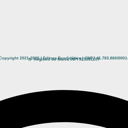
Copyright 2021-2026 | Editora Ecodidática | CNPJ 41.783.860/0001
Registro de Marca INPI 923501207