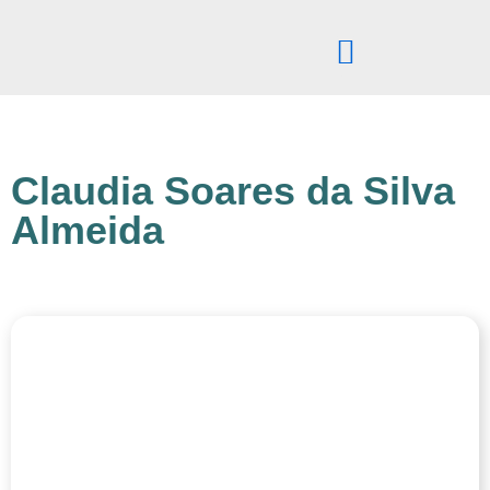
Pular
para
o
conteúdo
Claudia Soares da Silva
Almeida